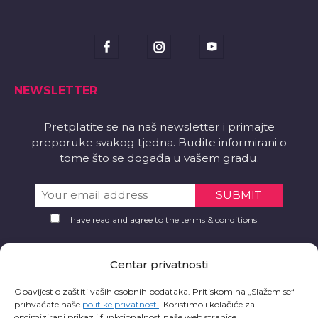
NEWSLETTER
Pretplatite se na naš newsletter i primajte
preporuke svakog tjedna. Budite informirani o
tome što se događa u vašem gradu.
I have read and agree to the terms & conditions
PREUZMITE
Centar privatnosti
Želite li aplikaciju?
Obavijest o zaštiti vaših osobnih podataka. Pritiskom na „Slažem se“
prihvaćate naše
politike privatnosti
.
Koristimo i kolačiće za
optimizirani prikaz i funkcionalnost naše web stranice.