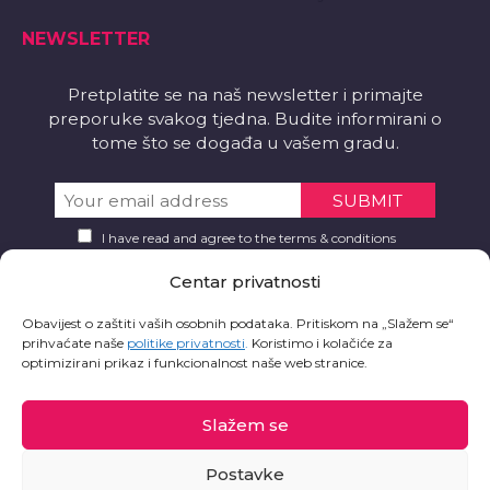
NEWSLETTER
Pretplatite se na naš newsletter i primajte
preporuke svakog tjedna. Budite informirani o
tome što se događa u vašem gradu.
I have read and agree to the terms & conditions
Centar privatnosti
PREUZMITE
Obavijest o zaštiti vaših osobnih podataka. Pritiskom na „Slažem se“
Želite li aplikaciju?
prihvaćate naše
politike privatnosti
.
Koristimo i kolačiće za
optimizirani prikaz i funkcionalnost naše web stranice.
Slažem se
Postavke