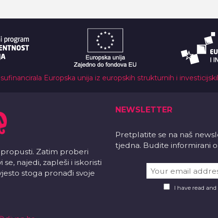
 sufinancirala Europska unija iz europskih strukturnih i investicijsk
NEWSLETTER
Pretplatite se na naš news
tjedna. Budite informirani
 propusti. Zatim proberi
e, najedi, zapleši i iskoristi
vjesto stoga pronađi svoje
I have read and