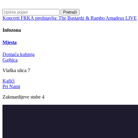
Pretraži
Koncerti
FRKA predstavlja: The Bastardz & Rambo Amadeus LIVE
Infozona
Mjesta
Domaća kuhinja
Gajbica
Vlaška ulica 7
Kafići
Pri Nami
Zakmardijeve stube 4