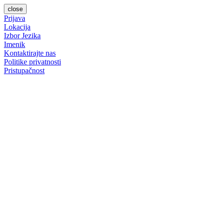
close
Prijava
Lokacija
Izbor Jezika
Imenik
Kontaktirajte nas
Politike privatnosti
Pristupačnost