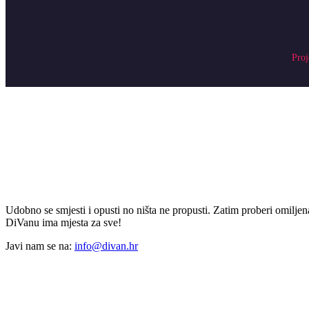
Proj
Udobno se smjesti i opusti no ništa ne propusti. Zatim proberi omiljena
DiVanu ima mjesta za sve!
Javi nam se na:
info@divan.hr