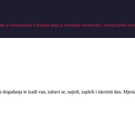
ekt je sufinancirala Europska unija iz europskih strukturnih i investicijskih fon
 događanja te izađi van, zabavi se, najedi, zapleši i iskoristi dan. Mje