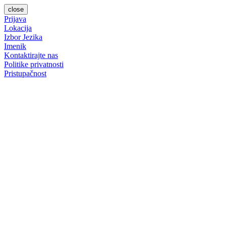
close
Prijava
Lokacija
Izbor Jezika
Imenik
Kontaktirajte nas
Politike privatnosti
Pristupačnost