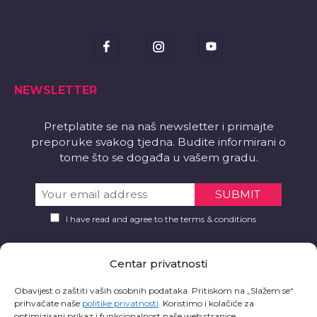
NEWSLETTER
Pretplatite se na naš newsletter i primajte
preporuke svakog tjedna. Budite informirani o
tome što se događa u vašem gradu.
I have read and agree to the terms & conditions
PREUZMITE
Centar privatnosti
Želite li aplikaciju?
Obavijest o zaštiti vaših osobnih podataka. Pritiskom na „Slažem se“
prihvaćate naše
politike privatnosti
.
Koristimo i kolačiće za
optimizirani prikaz i funkcionalnost naše web stranice.