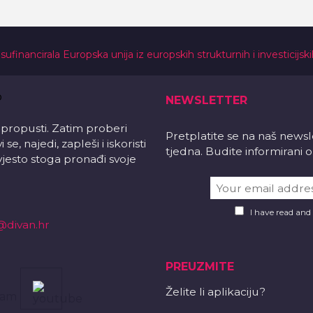
 sufinancirala Europska unija iz europskih strukturnih i investicijsk
NEWSLETTER
 propusti. Zatim proberi
Pretplatite se na naš news
e, najedi, zapleši i iskoristi
tjedna. Budite informirani
vjesto stoga pronađi svoje
I have read and
@divan.hr
PREUZMITE
Želite li aplikaciju?