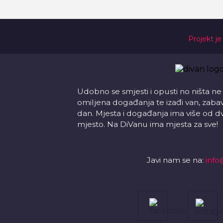
Projekt je
Udobno se smjesti i opusti no ništa ne
omiljena događanja te izađi van, zabavi s
dan. Mjesta i događanja ima više od d
mjesto. Na DiVanu ima mjesta za sve!
Javi nam se na:
info