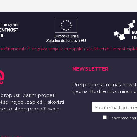
 sufinancirala Europska unija iz europskih strukturnih i investicijsk
NEWSLETTER
Pretplatite se na naš news
tjedna. Budite informirani
 propusti. Zatim proberi
e, najedi, zapleši i iskoristi
vjesto stoga pronađi svoje
I have read and