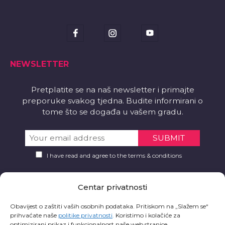
NEWSLETTER
Pretplatite se na naš newsletter i primajte
preporuke svakog tjedna. Budite informirani o
tome što se događa u vašem gradu.
I have read and agree to the terms & conditions
PREUZMITE
Centar privatnosti
Želite li aplikaciju?
Obavijest o zaštiti vaših osobnih podataka. Pritiskom na „Slažem se“
prihvaćate naše
politike privatnosti
.
Koristimo i kolačiće za
optimizirani prikaz i funkcionalnost naše web stranice.