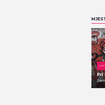
MJES
DOMAĆA KUHINJA
KAF
Gajbica
Pri
Vlaška ulica 7
Zakma