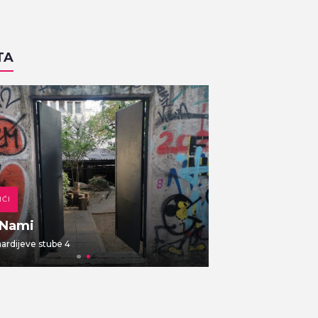
TA
IĆI
DOMAĆA KUHINJA
 Nami
Gajbica
rdijeve stube 4
Vlaška ulica 7