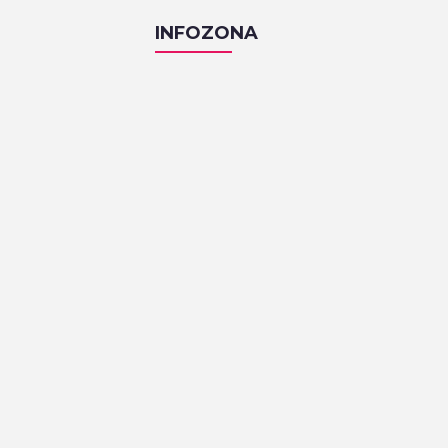
INFOZONA
KAFIĆI
Pri Nami
Zakmardijeve stube 4