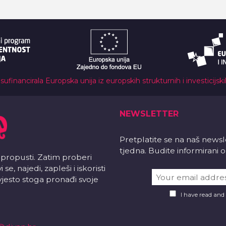
 sufinancirala Europska unija iz europskih strukturnih i investicijsk
NEWSLETTER
Pretplatite se na naš news
tjedna. Budite informirani
 propusti. Zatim proberi
e, najedi, zapleši i iskoristi
vjesto stoga pronađi svoje
I have read and