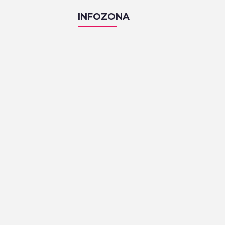
INFOZONA
KAFIĆI
Pri Nami
Zakmardijeve stube 4