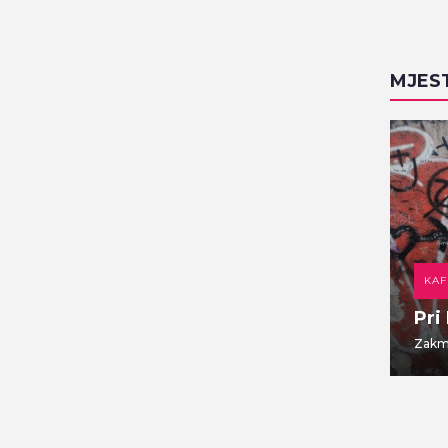
MJES
DOMAĆA KUHINJA
KAF
Gajbica
Pri
Vlaška ulica 7
Zakma