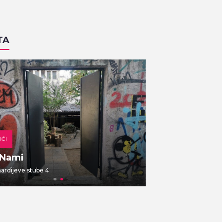
TA
IĆI
DOMAĆA KUHINJA
 Nami
Gajbica
rdijeve stube 4
Vlaška ulica 7