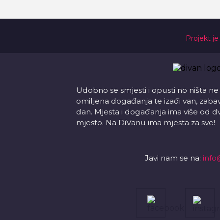
Projekt je
Udobno se smjesti i opusti no ništa ne
omiljena događanja te izađi van, zabavi s
dan. Mjesta i događanja ima više od d
mjesto. Na DiVanu ima mjesta za sve!
Javi nam se na:
info