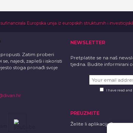
 sufinancirala Europska unija iz europskih strukturnih i investicijsk
NEWSLETTER
 propusti. Zatim proberi
Pretplatite se na naš news
e, najedi, zapleši i iskoristi
tjedna. Budite informirani
vjesto stoga pronađi svoje
I have read and
@divan.hr
PREUZMITE
Želite li aplikaciju?