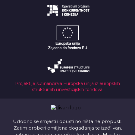
Projekt je sufinancirala Europska unija iz europskih
strukturnih i investicijskih fondova.
Udobno se smjesti i opusti no ništa ne propusti.
Zatim proberi omiljena događanja te izađi van,
zabavi se, najedi, zapleši i iskoristi dan. Mjesta i