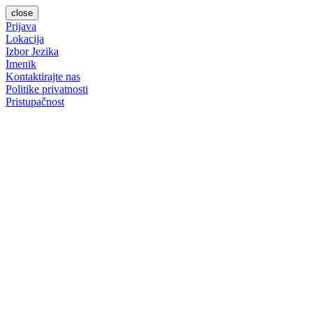
close
Prijava
Lokacija
Izbor Jezika
Imenik
Kontaktirajte nas
Politike privatnosti
Pristupačnost