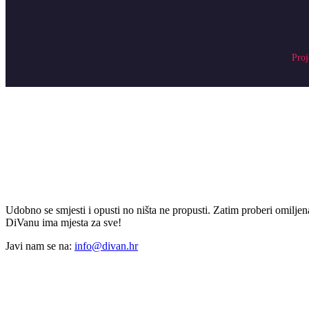
Proj
Udobno se smjesti i opusti no ništa ne propusti. Zatim proberi omiljena
DiVanu ima mjesta za sve!
Javi nam se na:
info@divan.hr