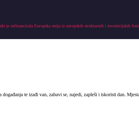
ekt je sufinancirala Europska unija iz europskih strukturnih i investicijskih fon
 događanja te izađi van, zabavi se, najedi, zapleši i iskoristi dan. Mje