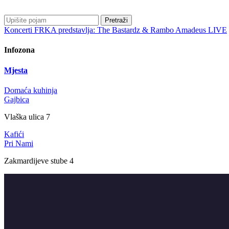
Pretraži
Koncerti
FRKA predstavlja: The Bastardz & Rambo Amadeus LIVE
Infozona
Mjesta
Domaća kuhinja
Gajbica
Vlaška ulica 7
Kafići
Pri Nami
Zakmardijeve stube 4