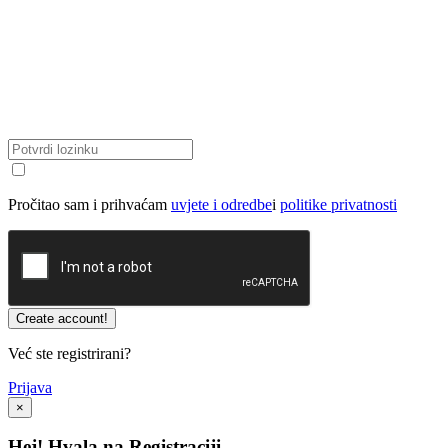
Pročitao sam i prihvaćam
uvjete i odredbe
i
politike privatnosti
Već ste registrirani?
Prijava
×
Hej! Hvala na Registraciji