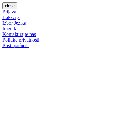
close
Prijava
Lokacija
Izbor Jezika
Imenik
Kontaktirajte nas
Politike privatnosti
Pristupačnost