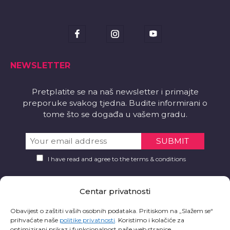
NEWSLETTER
Pretplatite se na naš newsletter i primajte
preporuke svakog tjedna. Budite informirani o
tome što se događa u vašem gradu.
I have read and agree to the terms & conditions
PREUZMITE
Centar privatnosti
Želite li aplikaciju?
Obavijest o zaštiti vaših osobnih podataka. Pritiskom na „Slažem se“
prihvaćate naše
politike privatnosti
.
Koristimo i kolačiće za
optimizirani prikaz i funkcionalnost naše web stranice.