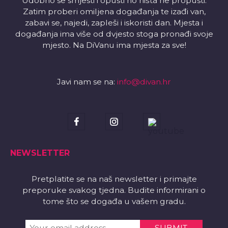
Udobno se smjesti i opusti no ništa ne propusti.
Zatim proberi omiljena događanja te izađi van,
zabavi se, najedi, zapleši i iskoristi dan. Mjesta i
događanja ima više od dvjesto stoga pronađi svoje
mjesto. Na DiVanu ima mjesta za sve!
Javi nam se na:
info@divan.hr
NEWSLETTER
Pretplatite se na naš newsletter i primajte
preporuke svakog tjedna. Budite informirani o
tome što se događa u vašem gradu.