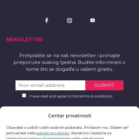
NEWSLETTER
Pretplatite se na naš newsletter i primajte
preporuke svakog tjedna. Budite informirani o
tome što se događa u vašem gradu.
I have read and agree to the terms & conditions
PREUZMITE
Centar privatnosti
Želite li aplikaciju?
Obavijest o zaštiti vaših osobnih podataka. Pritiskom na „Slažem se“
prihvaćate naše
politike privatnosti
.
Koristimo i kolačiće za
optimizirani prikaz i funkcionalnost naše web stranice.