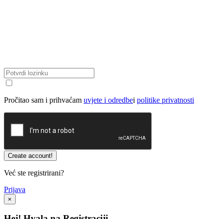
Pročitao sam i prihvaćam
uvjete i odredbe
i
politike privatnosti
Već ste registrirani?
Prijava
×
Hej! Hvala na Registraciji