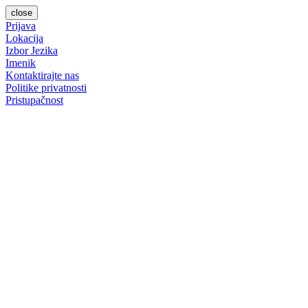
close
Prijava
Lokacija
Izbor Jezika
Imenik
Kontaktirajte nas
Politike privatnosti
Pristupačnost