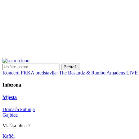
Pretraži
Koncerti
FRKA predstavlja: The Bastardz & Rambo Amadeus LIVE
Infozona
Mjesta
Domaća kuhinja
Gajbica
Vlaška ulica 7
Kafići