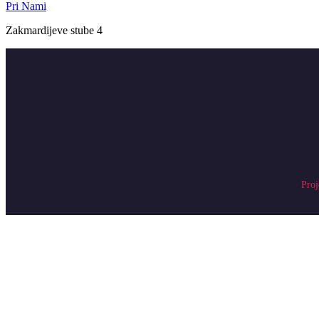
Pri Nami
Zakmardijeve stube 4
Proj