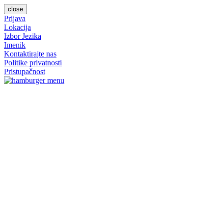
close
Prijava
Lokacija
Izbor Jezika
Imenik
Kontaktirajte nas
Politike privatnosti
Pristupačnost