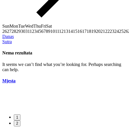
Sun
Mon
Tue
Wed
Thu
Fri
Sat
26
27
28
29
30
31
1
2
3
4
5
6
7
8
9
10
11
12
13
14
15
16
17
18
19
20
21
22
23
24
25
26
Danas
Sutra
Nema rezultata
It seems we can’t find what you’re looking for. Perhaps searching
can help.
Mjesta
1
2