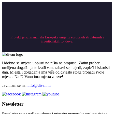
Projekt je sufinancirala Europska unija iz europskih strukturnih i
investicijskih fondova.
Udobno se smjesti i opusti no ništa ne propusti. Zatim proberi
omiljena događanja te izađi van, zabavi se, najedi, zapleši i iskoristi
dan. Mjesta i događanja ima više od dvjesto stoga pronađi svoje
mjesto. Na DiVanu ima mjesta za sve!
Javi nam se na:
info@divan.hr
Newsletter
Pretplatite se na naš newsletter i primajte preporuke svakog tjedna.