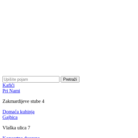
Pretraži
Kafići
Pri Nami
Zakmardijeve stube 4
Domaća kuhinja
Gajbica
Vlaška ulica 7