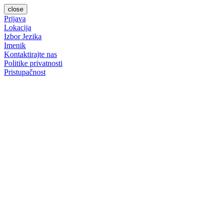
close
Prijava
Lokacija
Izbor Jezika
Imenik
Kontaktirajte nas
Politike privatnosti
Pristupačnost