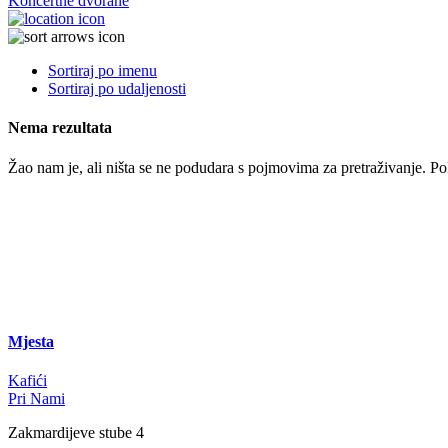
Koncertne dvorane
Sortiraj po imenu
Sortiraj po udaljenosti
Nema rezultata
Žao nam je, ali ništa se ne podudara s pojmovima za pretraživanje. Po
Mjesta
Kafići
Pri Nami
Zakmardijeve stube 4